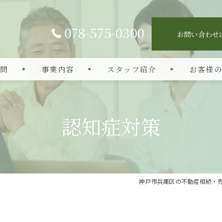
078-575-0300
お問い合わせ
質問
事業内容
スタッフ紹介
お客様
生前対策
認知症対策
認知症対策
空き家相談
相続手続き
神戸市兵庫区の不動産相続・
不動産売却
相続コンサルティング