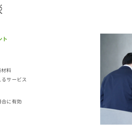
談
ント
断材料
えるサービス
場合に有効