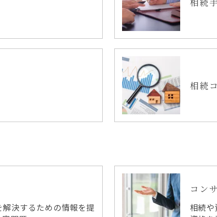
相続
相続
コン
を解決するための情報を提
相続や