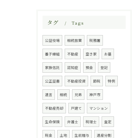
タグ
Tags
公証役場
相続放棄
税務署
養子縁組
不動産
空き家
お墓
家族信託
認知症
預金
登記
公正証書
不動産投資
節税
特例
遺言
相続
兄弟
神戸市
不動産売却
戸建て
マンション
生命保険
弁護士
税理士
査定
税金
土地
生前贈与
遺産分割