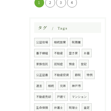
1
2
3
4
タグ
Tags
公証役場
相続放棄
税務署
養子縁組
不動産
空き家
お墓
家族信託
認知症
預金
登記
公正証書
不動産投資
節税
特例
遺言
相続
兄弟
神戸市
不動産売却
戸建て
マンション
生命保険
弁護士
税理士
査定