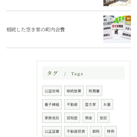
相続した空き家の町内会費
お問い合わせはこちら
タグ
Tags
公証役場
相続放棄
税務署
養子縁組
不動産
空き家
お墓
家族信託
認知症
預金
登記
公正証書
不動産投資
節税
特例