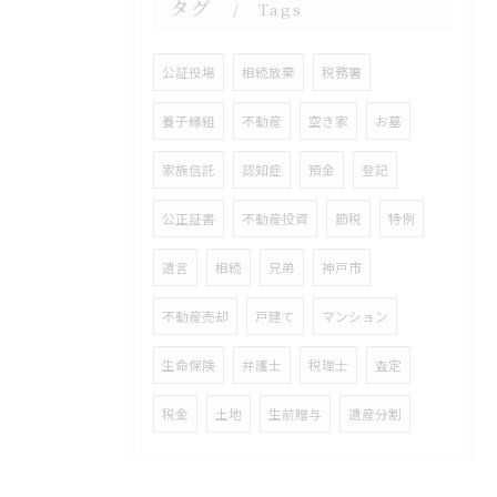
タグ
Tags
公証役場
相続放棄
税務署
養子縁組
不動産
空き家
お墓
家族信託
認知症
預金
登記
公正証書
不動産投資
節税
特例
遺言
相続
兄弟
神戸市
不動産売却
戸建て
マンション
生命保険
弁護士
税理士
査定
税金
土地
生前贈与
遺産分割