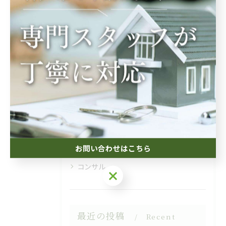
カテゴリー
Categories
全てのカテゴリー
相続
空き家
投資
お問い合わせはこちら
生前対策
コンサル
お問い合わせはこちら
最近の投稿
Recent