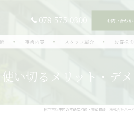
078-575-0300
お問い合わせ
質問
事業内容
スタッフ紹介
お客様
生前対策
を使い切るメリット・デメ
認知症対策
空き家相談
相続手続き
神戸市兵庫区の不動産相続・売却相談｜株式会社ハー
不動産売却
相続コンサルティング