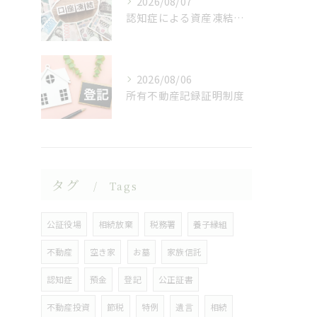
2026/08/07
認知症による資産凍結（デッドロック）
2026/08/06
所有不動産記録証明制度
タグ
Tags
公証役場
相続放棄
税務署
養子縁組
不動産
空き家
お墓
家族信託
認知症
預金
登記
公正証書
不動産投資
節税
特例
遺言
相続