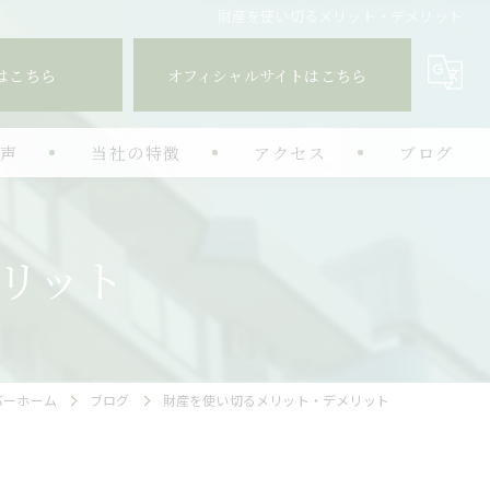
財産を使い切るメリット・デメリット
はこちら
オフィシャルサイトはこちら
の声
当社の特徴
アクセス
ブログ
相続
リット
投資
空き家特例
生前対策
バーホーム
ブログ
財産を使い切るメリット・デメリット
コンサル