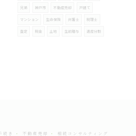
兄弟
神戸市
不動産売却
戸建て
マンション
生命保険
弁護士
税理士
査定
税金
土地
生前贈与
遺産分割
手続き
不動産売却
相続コンサルティング