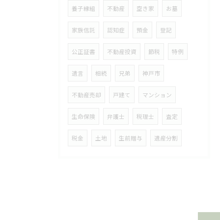
養子縁組
不動産
空き家
お墓
家族信託
認知症
預金
登記
公正証書
不動産投資
節税
特例
遺言
相続
兄弟
神戸市
不動産売却
戸建て
マンション
生命保険
弁護士
税理士
査定
税金
土地
生前贈与
遺産分割