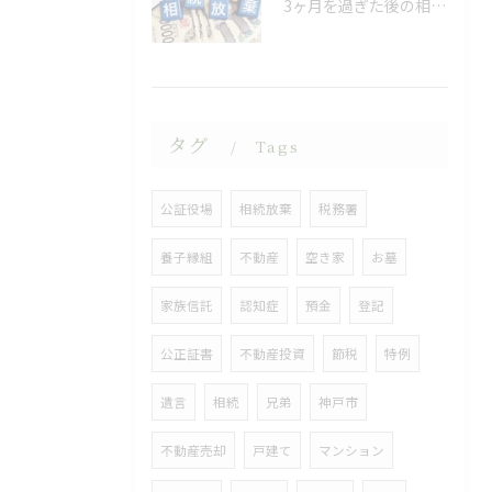
3ヶ月を過ぎた後の相続放棄
タグ
Tags
公証役場
相続放棄
税務署
養子縁組
不動産
空き家
お墓
家族信託
認知症
預金
登記
公正証書
不動産投資
節税
特例
遺言
相続
兄弟
神戸市
不動産売却
戸建て
マンション