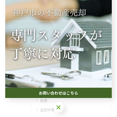
関連タグ
#相続
#土地
カテゴリー
Categories
全てのカテゴリー
相続
空き家
お問い合わせはこちら
投資
お問い合わせはこちら
生前対策