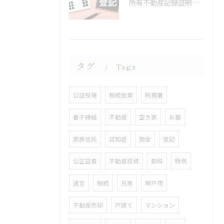
所有不動産記録証明制度
タグ
Tags
公証役場
相続放棄
税務署
養子縁組
不動産
空き家
お墓
家族信託
認知症
預金
登記
公正証書
不動産投資
節税
特例
遺言
相続
兄弟
神戸市
不動産売却
戸建て
マンション