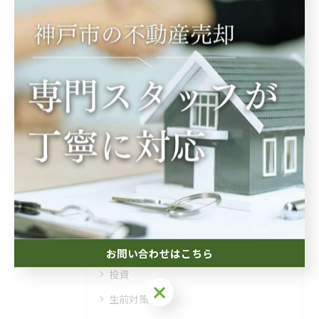
関連タグ
#家族信託
#相続
#遺産分割
カテゴリー
Categories
全てのカテゴリー
相続
空き家
お問い合わせはこちら
投資
お問い合わせはこちら
生前対策