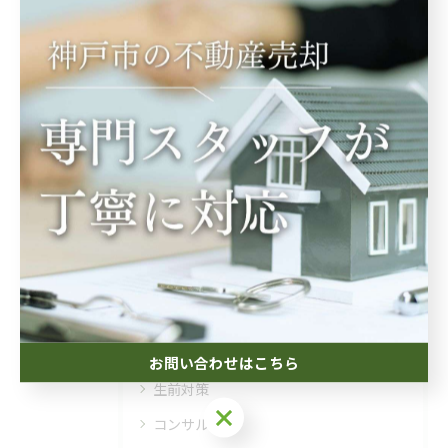
関連タグ
#節税
#相続
#土地
#査定
カテゴリー
Categories
全てのカテゴリー
相続
空き家
投資
お問い合わせはこちら
生前対策
お問い合わせはこちら
コンサル