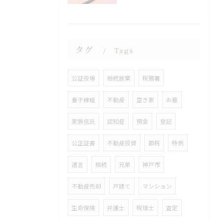
タグ
Tags
公証役場
相続放棄
税務署
養子縁組
不動産
空き家
お墓
家族信託
認知症
預金
登記
公正証書
不動産投資
節税
特例
遺言
相続
兄弟
神戸市
不動産売却
戸建て
マンション
生命保険
弁護士
税理士
査定