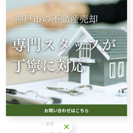
関連タグ
#遺言
カテゴリー
Categories
全てのカテゴリー
相続
お問い合わせはこちら
空き家
投資
お問い合わせはこちら