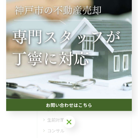
関連タグ
#税務署
#相続
#遺産分割
#税金
カテゴリー
Categories
全てのカテゴリー
相続
空き家
お問い合わせはこちら
投資
お問い合わせはこちら
生前対策
コンサル