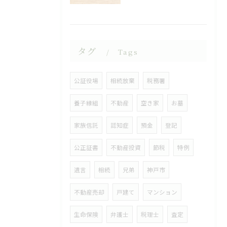
タグ
Tags
公証役場
相続放棄
税務署
養子縁組
不動産
空き家
お墓
家族信託
認知症
預金
登記
公正証書
不動産投資
節税
特例
遺言
相続
兄弟
神戸市
不動産売却
戸建て
マンション
生命保険
弁護士
税理士
査定