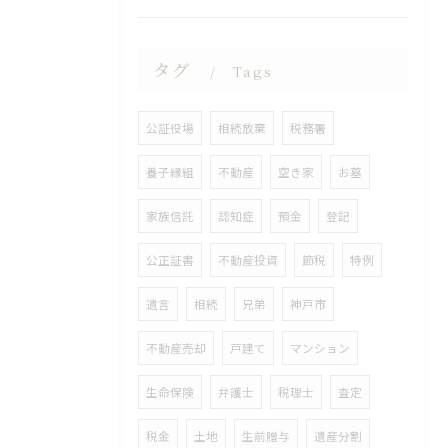
タグ
Tags
公証役場
相続放棄
税務署
養子縁組
不動産
空き家
お墓
家族信託
認知症
預金
登記
公正証書
不動産投資
節税
特例
遺言
相続
兄弟
神戸市
不動産売却
戸建て
マンション
生命保険
弁護士
税理士
査定
税金
土地
生前贈与
遺産分割