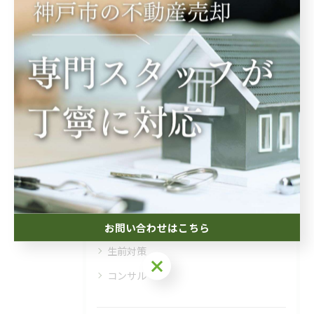
#相続
カテゴリー
Categories
全てのカテゴリー
相続
空き家
投資
お問い合わせはこちら
生前対策
お問い合わせはこちら
コンサル