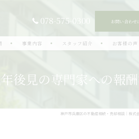
078-575-0300
お問い合わせ
問
事業内容
スタッフ紹介
お客様の声
生前対策
成年後見の専門家への報酬
認知症対策
空き家相談
相続手続き
神戸市兵庫区の不動産相続・売却相談｜株式
不動産売却
相続コンサルティング