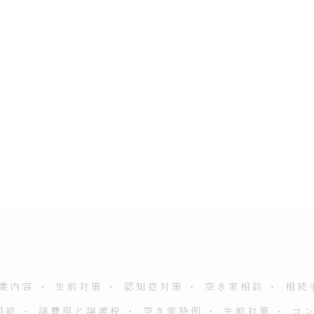
業内容
生前対策
認知症対策
空き家相談
相続
相続
諸費用と譲渡税
空き家特例
生前対策
コ