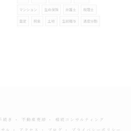
マンション
生命保険
弁護士
税理士
査定
税金
土地
生前贈与
遺産分割
手続き
不動産売却
相続コンサルティング
ンサル
アクセス
ブログ
プライバシーポリシー