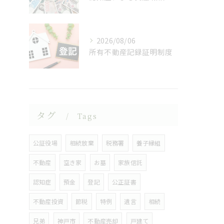
2026/08/06
所有不動産記録証明制度
タグ
Tags
公証役場
相続放棄
税務署
養子縁組
不動産
空き家
お墓
家族信託
認知症
預金
登記
公正証書
不動産投資
節税
特例
遺言
相続
兄弟
神戸市
不動産売却
戸建て