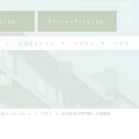
成年後見の専門家への報酬額
はこちら
オフィシャルサイトはこちら
お役立ちコラム
アクセス
ブログ
相続
額
諸費用と譲渡税
空き家特例
生前対策
会社ハーバーホーム
ブログ
成年後見の専門家への報酬額
コンサル