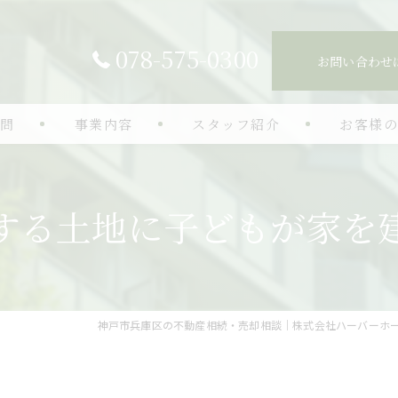
078-575-0300
お問い合わせ
質問
事業内容
スタッフ紹介
お客様
生前対策
する土地に子どもが家を
認知症対策
空き家相談
相続手続き
神戸市兵庫区の不動産相続・売却相談｜株式会社ハーバーホ
不動産売却
相続コンサルティング