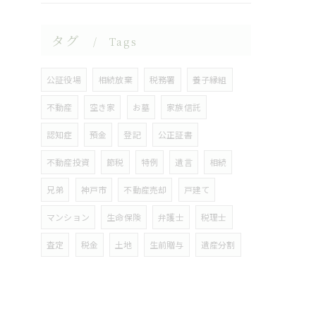
タグ
Tags
公証役場
相続放棄
税務署
養子縁組
不動産
空き家
お墓
家族信託
認知症
預金
登記
公正証書
不動産投資
節税
特例
遺言
相続
兄弟
神戸市
不動産売却
戸建て
マンション
生命保険
弁護士
税理士
査定
税金
土地
生前贈与
遺産分割