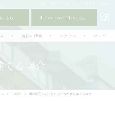
親が所有する土地に子どもが家を建てる場合
はこちら
オフィシャルサイトはこちら
の声
当社の特徴
アクセス
ブログ
相続
建てる場合
投資
空き家特例
生前対策
ーム
ブログ
親が所有する土地に子どもが家を建てる場合
コンサル