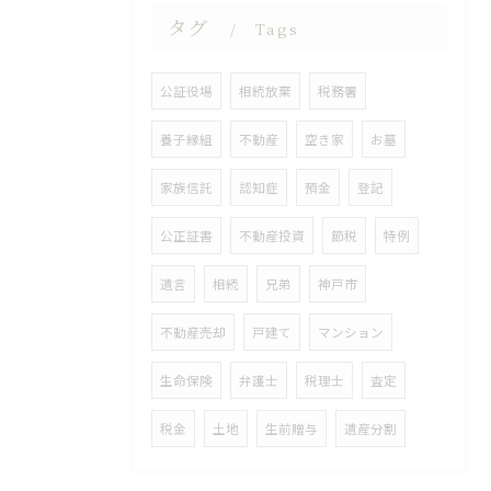
タグ
Tags
公証役場
相続放棄
税務署
養子縁組
不動産
空き家
お墓
家族信託
認知症
預金
登記
公正証書
不動産投資
節税
特例
遺言
相続
兄弟
神戸市
不動産売却
戸建て
マンション
生命保険
弁護士
税理士
査定
税金
土地
生前贈与
遺産分割