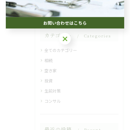
#税務署
#不動産
#特例
#相続
#土地
お問い合わせはこちら
カテゴリー
Categories
お問い合わせはこちら
全てのカテゴリー
相続
空き家
投資
生前対策
コンサル
最近の投稿
Recent